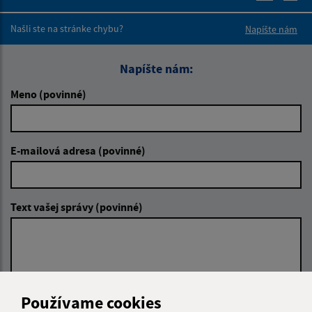
Boli tieto 
Boli 
Našli ste na stránke chybu?
Napíšte nám
Napíšte nám:
Meno (povinné)
E-mailová adresa (povinné)
Text vašej správy (povinné)
Používame cookies