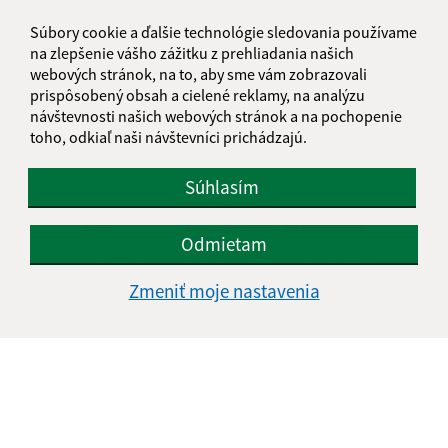
Oboznámil som sa so
spracúvaním osobných
Súbory cookie a ďalšie technológie sledovania používame
údajov
na zlepšenie vášho zážitku z prehliadania našich
webových stránok, na to, aby sme vám zobrazovali
Google reCaptcha Response
Odoslať správu
prispôsobený obsah a cielené reklamy, na analýzu
návštevnosti našich webových stránok a na pochopenie
toho, odkiaľ naši návštevníci prichádzajú.
Súhlasím
Úradné hodiny:
Deň
Čas doobeda
Čas poobede
Odmietam
Pondelok:
07:30 - 12:00
12:30 - 15:00
Utorok:
07:30 - 12:00
12:30 - 15:00
Zmeniť moje nastavenia
Streda:
07:30 - 12:00
12:30 - 15:00
Štvrtok:
07:30 - 12:00
12:30 - 15:00
Piatok:
07:30 - 12:00
12:30 - 15:00
Obedňajšia prestávka:
12:00 - 12:30