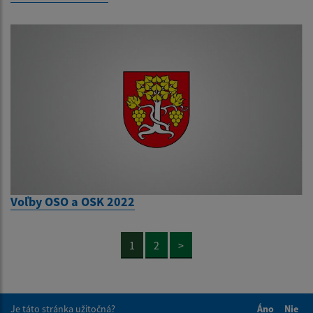
Voľby OSO a OSK 2022
1
2
>
Je táto stránka užitočná?
Áno
Nie