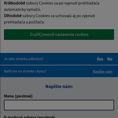
Krátkodobé
súbory Cookies sa po vypnutí prehliadača
automaticky vymažú.
Dlhodobé
súbory Cookies sa uchovajú aj po vypnutí
prehliadača a počítača.
Zrušiť/zmeniť nastavenia cookies
Je táto stránka užitočná?
Áno
Nie
Boli tieto 
Boli 
Našli ste na stránke chybu?
Napíšte nám
Napíšte nám:
Meno (povinné)
E-mailová adresa (povinné)