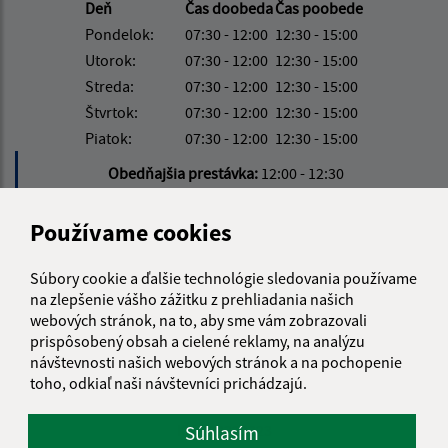
Deň
Čas doobeda
Čas poobede
Pondelok:
07:30 - 12:00
12:30 - 15:00
Utorok:
07:30 - 12:00
12:30 - 15:00
Streda:
07:30 - 12:00
12:30 - 15:00
Štvrtok:
07:30 - 12:00
12:30 - 15:00
Piatok:
07:30 - 12:00
12:30 - 15:00
Obedňajšia prestávka:
12:00 - 12:30
Používame cookies
Kontakt:
Súbory cookie a ďalšie technológie sledovania používame
Obecný úrad Terany
na zlepšenie vášho zážitku z prehliadania našich
Terany 116
webových stránok, na to, aby sme vám zobrazovali
962 68 Hontianske Tesáre
prispôsobený obsah a cielené reklamy, na analýzu
návštevnosti našich webových stránok a na pochopenie
obecterany@obecterany.sk
toho, odkiaľ naši návštevníci prichádzajú.
+421 45 55 832 25
IČO: 00320323
Súhlasím