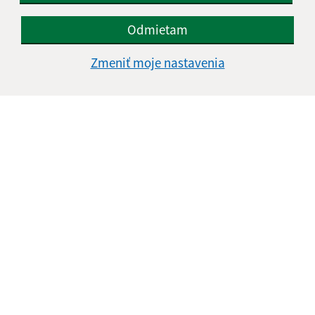
Odmietam
Zmeniť moje nastavenia
Informácie o stránke:
Vyhlásenie o prístupnosti
Autorské práva
Ochrana osobných údajov