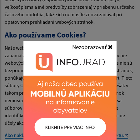
veľkosť písma a iné predvoľby zobrazenia) v priebehu určitého
časového obdobia, takže ich nemusíte znova zadávať pri
opätovnom prehliadaní webových stránok.
Ako používame Cookies?
Nezobrazovať
Naše webové stránky používajú súbory Cookies na
zapamätanie nastavení používateľa a lepšie prispôsobenie
webových stránok záujmom návštevníka. Hoci Cookies nie sú
bezpodmienečne potrebné na fungovanie webových stránok,
ponúkajú pri návšteve webových stránok vyšší komfort. Tieto
súbory Cookies môžete odstrániť alebo zablokovať, avšak v
takom prípade niektoré funkcie týchto webových stránok
nemusia fungovať podľa určenia. Informácie týkajúce sa
súborov Cookies sa nepoužívajú na to, aby vás osobne
identifikovali. Tieto súbory Cookies sa nepoužívajú na iné
účely ako tie, ktoré sú tu popísané.
Ako nakladá Google s vašimi súbormi Cookies nájdete
tu
.