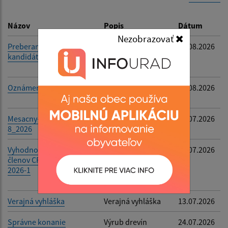
Dátum zverejnenia do:
Názov
Popis
Dátum
Nezobrazovať
Preberanie
Preberanie
05.08.2026
kandidátnych listín
kandidátnych
Filtrovať
Reset
listín
Oznámenie
Delegovanie do
05.08.2026
komisie
Mesacny-plan-cinnosti-
Mesacny-plan-
31.07.2026
8_2026
cinnosti-8_2026
Vyhodnotenie činnosti
Vyhodnotenie
31.07.2026
členov CRT za mesiac 07-
činnosti členov
2026-1
CRT za mesiac 07-
2026-1
Verajná vyhláška
Verajná vyhláška
13.07.2026
Správne konanie
Výrub drevín
24.07.2026