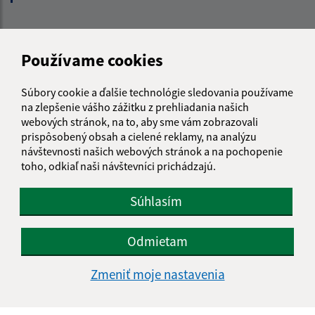
Kontakt:
Používame cookies
Obecný úrad Terany
Terany 116
Súbory cookie a ďalšie technológie sledovania používame
962 68 Hontianske Tesáre
na zlepšenie vášho zážitku z prehliadania našich
webových stránok, na to, aby sme vám zobrazovali
obecterany@obecterany.sk
prispôsobený obsah a cielené reklamy, na analýzu
+421 45 55 832 25
návštevnosti našich webových stránok a na pochopenie
toho, odkiaľ naši návštevníci prichádzajú.
IČO: 00320323
Súhlasím
Odmietam
Zmeniť moje nastavenia