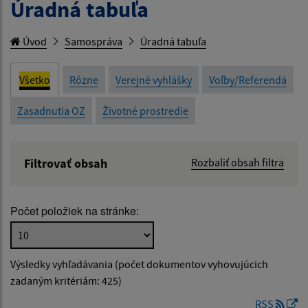
Úradná tabuľa
Úvod
Samospráva
Úradná tabuľa
Všetko
Rôzne
Verejné vyhlášky
Voľby/Referendá
Zasadnutia OZ
Životné prostredie
Filtrovať obsah
Rozbaliť obsah filtra
Názov:
Počet položiek na stránke:
Popis:
Výsledky vyhľadávania (počet dokumentov vyhovujúcich
Dátum zverejnenia od:
zadaným kritériám: 425)
RSS