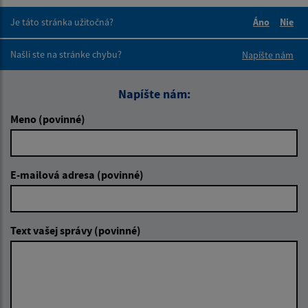
Je táto stránka užitočná?
Áno
Nie
Boli tieto 
Boli 
Našli ste na stránke chybu?
Napíšte nám
Napíšte nám:
Meno (povinné)
E-mailová adresa (povinné)
Text vašej správy (povinné)