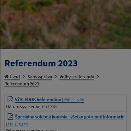
Referendum 2023
Úvod
Samospráva
Voľby a referendá
Referendum 2023
VÝSLEDOK Referendum
| PDF | 0.15 Mb
Dátum vyvesenia:
31.12.2025
Špeciálna volebná komisia - všetky potrebné informácie
| PDF | 0.03 Mb
Dátum vyvesenia:
31.12.2025