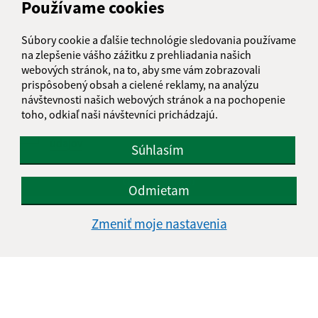
Používame cookies
Text vašej správy (povinné)
Súbory cookie a ďalšie technológie sledovania používame
na zlepšenie vášho zážitku z prehliadania našich
webových stránok, na to, aby sme vám zobrazovali
prispôsobený obsah a cielené reklamy, na analýzu
návštevnosti našich webových stránok a na pochopenie
toho, odkiaľ naši návštevníci prichádzajú.
Oboznámil som sa so
spracúvaním osobných
údajov
Súhlasím
Google reCaptcha Response
Odoslať správu
Odmietam
Zmeniť moje nastavenia
Úradné hodiny:
Deň
Čas doobeda
Čas poobede
Pondelok:
07:30 - 12:00
12:30 - 15:00
Utorok:
07:30 - 12:00
12:30 - 15:00