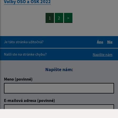
Voľby OSO a OSK 2022
1
2
>
Je táto stránka užitočná?
Áno
Nie
Boli tieto 
Boli 
Našli ste na stránke chybu?
Napíšte nám
Napíšte nám:
Meno (povinné)
E-mailová adresa (povinné)