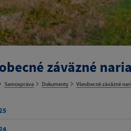
obecné záväzné nari
Samospráva
Dokumenty
Všeobecné záväzné nar
25
24