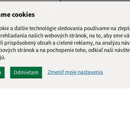
ame cookies
Google reCaptcha Response
Odoslať správu
okie a ďalšie technológie sledovania používame na zlepš
 prehliadania našich webových stránok, na to, aby sme v
li prispôsobený obsah a cielené reklamy, na analýzu náv
bových stránok a na pochopenie toho, odkiaľ naši návšte
jú.
Zmeniť moje nastavenia
m
Odmietam