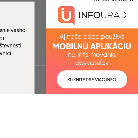
enie vášho
ám
števnosti
vníci