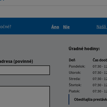
itočné?
Našli
Áno
Nie
Boli tieto informácie pre 
Boli tieto informáci
Úradné hodiny:
Deň
Čas doo
adresa (povinné)
Pondelok:
07:30 - 1
Utorok:
07:30 - 1
Streda:
07:30 - 1
Štvrtok:
07:30 - 1
Piatok:
07:30 - 1
Obedňajšia prestáv