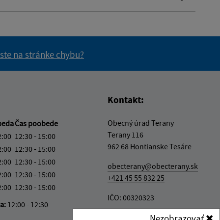
 ste na stránke chybu?
vás užitočné?
e pre vás užitočné?
Kontakt:
Obecný úrad Terany
beda
Čas poobede
Terany 116
2:00
12:30 - 15:00
962 68 Hontianske Tesáre
2:00
12:30 - 15:00
2:00
12:30 - 15:00
obecterany@obecterany.sk
2:00
12:30 - 15:00
+421 45 55 832 25
2:00
12:30 - 15:00
IČO: 00320323
ka:
12:00 - 12:30
Nezobrazovať