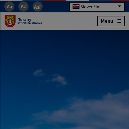
Slovenčina
Terany
Menu
Oficiálna stránka