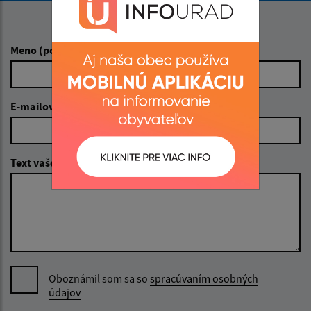
Napíšte nám:
Meno (povinné)
E-mailová adresa (povinné)
Text vašej správy (povinné)
Oboznámil som sa so
spracúvaním osobných
údajov