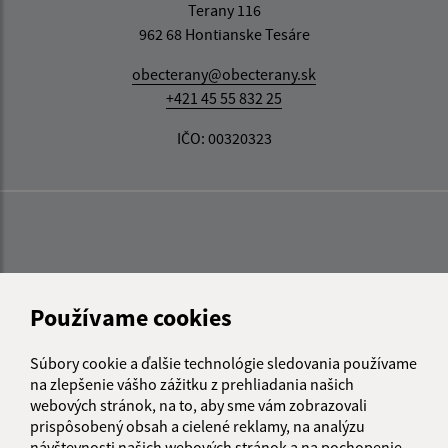
Terany 116
962 68 Hontianske Tesáre
obecterany@obecterany.sk
+421 45 55 832 25
IČO: 00320323
Používame cookies
Súbory cookie a ďalšie technológie sledovania používame
na zlepšenie vášho zážitku z prehliadania našich
webových stránok, na to, aby sme vám zobrazovali
prispôsobený obsah a cielené reklamy, na analýzu
návštevnosti našich webových stránok a na pochopenie