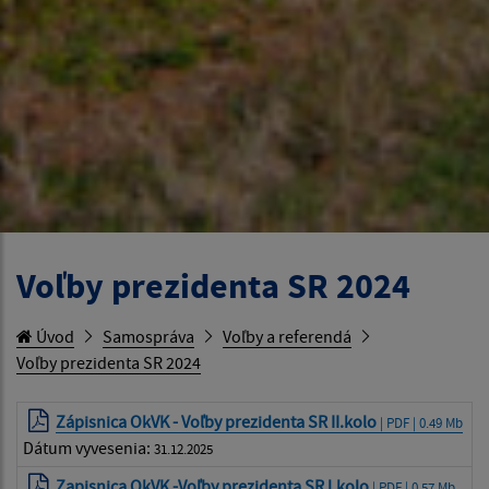
Voľby prezidenta SR 2024
Úvod
Samospráva
Voľby a referendá
Voľby prezidenta SR 2024
Zápisnica OkVK - Voľby prezidenta SR II.kolo
| PDF | 0.49 Mb
Dátum vyvesenia:
31.12.2025
Zapisnica OkVK -Voľby prezidenta SR l.kolo
| PDF | 0.57 Mb