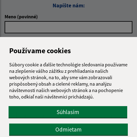
Napíšte nám:
Meno (povinné)
E-mailová adresa (povinné)
Používame cookies
Súbory cookie a ďalšie technológie sledovania používame
Text vašej správy (povinné)
na zlepšenie vášho zážitku z prehliadania našich
webových stránok, na to, aby sme vám zobrazovali
prispôsobený obsah a cielené reklamy, na analýzu
návštevnosti našich webových stránok a na pochopenie
toho, odkiaľ naši návštevníci prichádzajú.
Súhlasím
Oboznámil som sa so
spracúvaním osobných
údajov
Odmietam