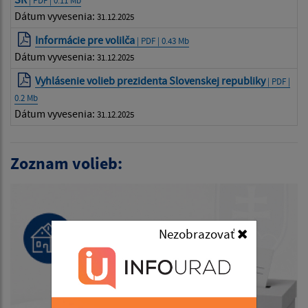
| PDF | 0.11 Mb
Dátum vyvesenia:
31.12.2025
Informácie pre volilča
| PDF | 0.43 Mb
Dátum vyvesenia:
31.12.2025
Vyhlásenie volieb prezidenta Slovenskej republiky
| PDF |
0.2 Mb
Dátum vyvesenia:
31.12.2025
Zoznam volieb:
Nezobrazovať