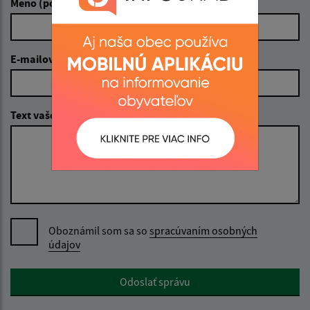
Meno (povinné)
E-mailová adresa (povinné)
Text vašej správy (povinné)
Oboznámil som sa so
spracúvaním osobných
údajov
Google reCaptcha Response
Odoslať správu