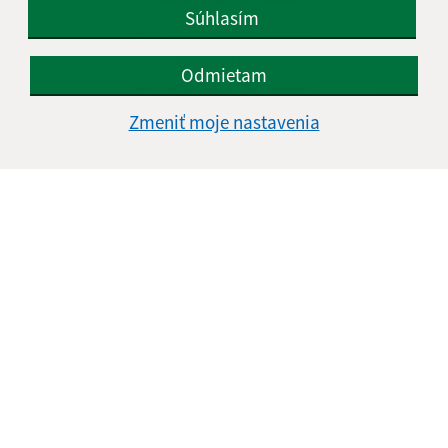
Súhlasím
Vyhlásenie o prístupnosti
Autorské práva
Odmietam
Ochrana osobných údajov
Zmeniť moje nastavenia
Navigácia:
Vytlačiť aktuálnu stránku
Mapa stránok
Cookies
Rýchle odkazy:
Naša obec
História
Fotogaléria
Kontakty
Aktualizované:
06.08.2026 11:07 hod.