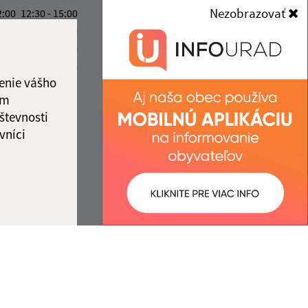
962 68 Hontianske Tesáre
Nezobrazovať
2:00
12:30 - 15:00
2:00
12:30 - 15:00
obecterany@obecterany.sk
2:00
12:30 - 15:00
+421 45 55 832 25
2:00
12:30 - 15:00
enie vášho
IČO: 00320323
ka:
12:00 - 12:30
ám
števnosti
vníci