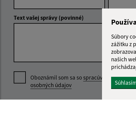
Text vašej správy (povinné)
Použív
Súbory co
zážitku z
zobrazova
našich we
prichádza
Oboznámil som sa so
spracúvaním
Súhlasí
osobných údajov