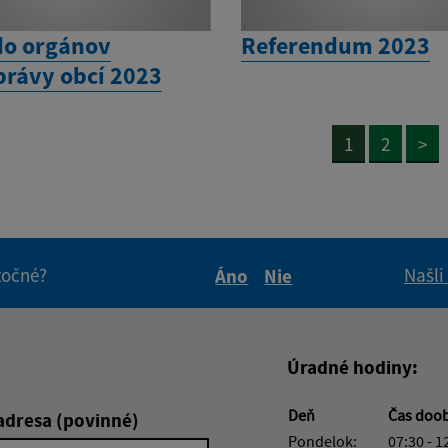
do orgánov
Referendum 2023
rávy obcí 2023
1
2
>
itočné?
Našli
Áno
Nie
Boli tieto informácie pre 
Boli tieto informáci
Úradné hodiny:
Deň
Čas doo
adresa (povinné)
Pondelok:
07:30 - 1