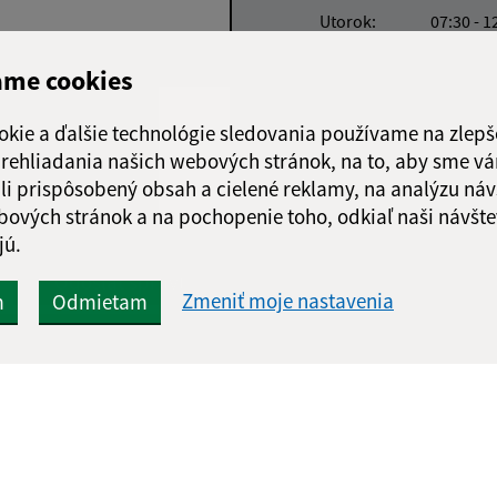
Utorok:
07:30 - 1
Streda:
07:30 - 1
ame cookies
Štvrtok:
07:30 - 1
Piatok:
07:30 - 1
okie a ďalšie technológie sledovania používame na zlepš
Obedňajšia prestáv
 prehliadania našich webových stránok, na to, aby sme v
li prispôsobený obsah a cielené reklamy, na analýzu náv
bových stránok a na pochopenie toho, odkiaľ naši návšte
jú.
Google reCaptcha Response
Odoslať správu
Zmeniť moje nastavenia
m
Odmietam