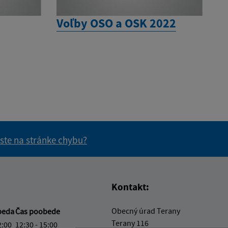
Voľby OSO a OSK 2022
 ste na stránke chybu?
vás užitočné?
e pre vás užitočné?
Kontakt:
Obecný úrad Terany
beda
Čas poobede
Terany 116
2:00
12:30 - 15:00