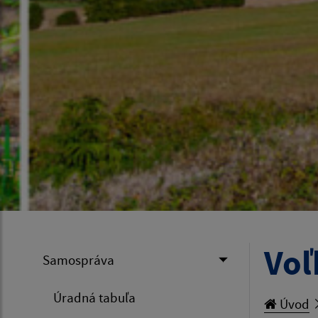
Voľ
Samospráva
Úradná tabuľa
Úvod