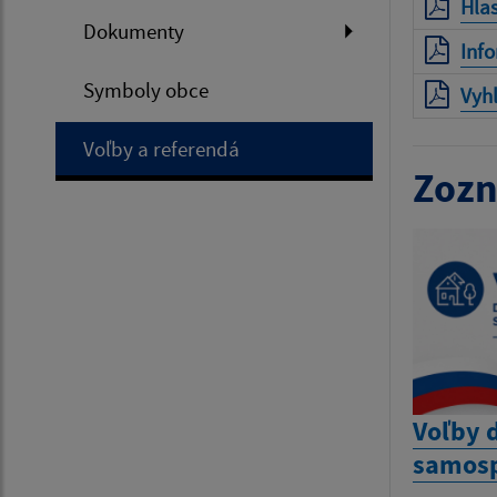
Hla
Dokumenty
Inf
Symboly obce
Vyhl
Voľby a referendá
Zozn
Voľby 
samosp