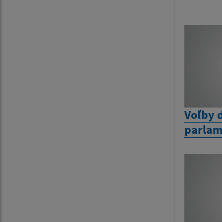
Voľby 
parlam