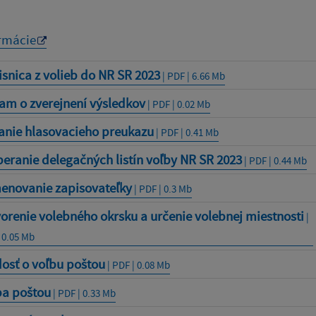
rmácie
snica z volieb do NR SR 2023
| PDF | 6.66 Mb
am o zverejnení výsledkov
| PDF | 0.02 Mb
anie hlasovacieho preukazu
| PDF | 0.41 Mb
eranie delegačných listín voľby NR SR 2023
| PDF | 0.44 Mb
enovanie zapisovateľky
| PDF | 0.3 Mb
orenie volebného okrsku a určenie volebnej miestnosti
|
 0.05 Mb
osť o voľbu poštou
| PDF | 0.08 Mb
ba poštou
| PDF | 0.33 Mb