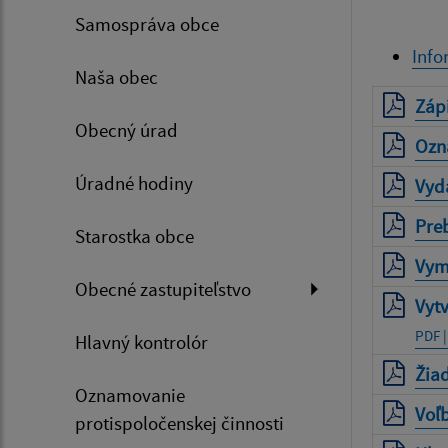
Samospráva obce
Info
Naša obec
Zápi
Obecný úrad
Ozn
Úradné hodiny
Vyd
Preb
Starostka obce
Vym
Obecné zastupiteľstvo
Vytv
PDF |
Hlavný kontrolór
Žiad
Oznamovanie
Voľ
protispoločenskej činnosti