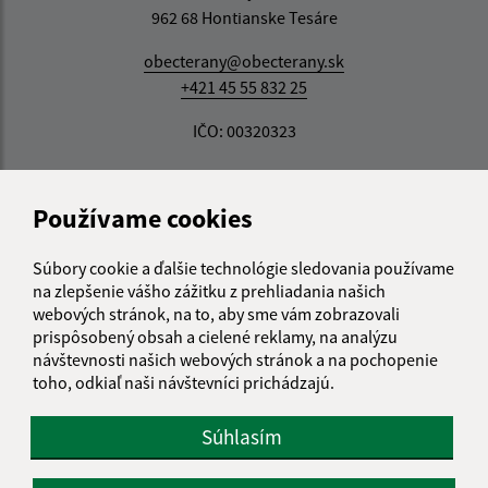
962 68 Hontianske Tesáre
obecterany@obecterany.sk
+421 45 55 832 25
IČO: 00320323
Používame cookies
Súbory cookie a ďalšie technológie sledovania používame
na zlepšenie vášho zážitku z prehliadania našich
webových stránok, na to, aby sme vám zobrazovali
prispôsobený obsah a cielené reklamy, na analýzu
návštevnosti našich webových stránok a na pochopenie
toho, odkiaľ naši návštevníci prichádzajú.
Súhlasím