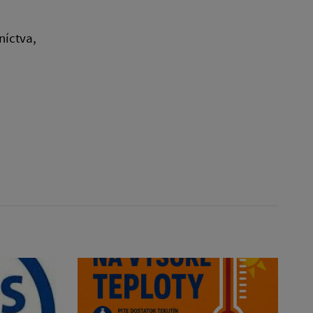
níctva,