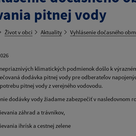
vania pitnej vody
Život v obci
Aktuality
Vyhlásenie dočasného obme
2026
epriaznivých klimatických podmienok došlo k výraznému
pečovaná dodávka pitnej vody pre odberateľov napojený
potrebu pitnej vody z verejného vodovodu.
ie dodávky vody žiadame zabezpečiť v nasledovnom ro
ievania záhrad a trávnikov,
ievania ihrísk a cestnej zelene