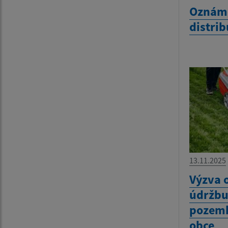
Oznáme
distrib
13.11.2025
Výzva 
údržb
pozemk
obce