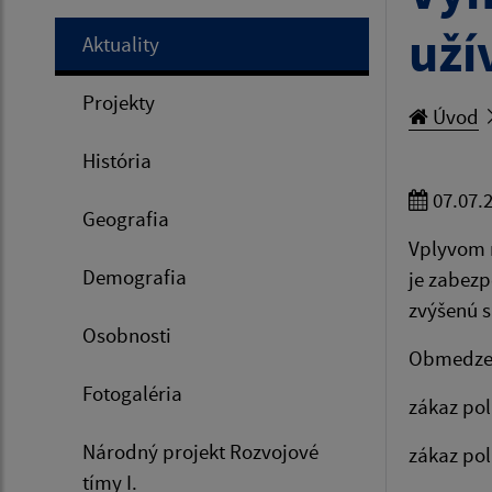
uží
Aktuality
Projekty
Úvod
História
07.07.
Geografia
Vplyvom n
Demografia
je zabez
zvýšenú s
Osobnosti
Obmedzen
Fotogaléria
zákaz pol
Národný projekt Rozvojové
zákaz pol
tímy I.