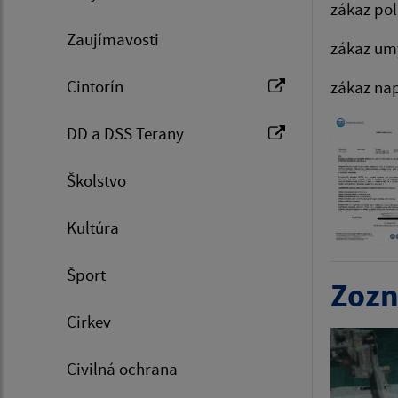
zákaz pol
Zaujímavosti
zákaz umý
Cintorín
zákaz na
DD a DSS Terany
Školstvo
Kultúra
Šport
Zozn
Cirkev
Civilná ochrana