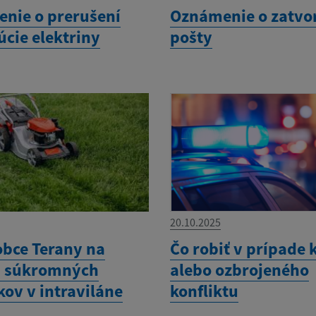
nie o prerušení
Oznámenie o zatvo
úcie elektriny
pošty
20.10.2025
obce Terany na
Čo robiť v prípade 
u súkromných
alebo ozbrojeného
ov v intraviláne
konfliktu