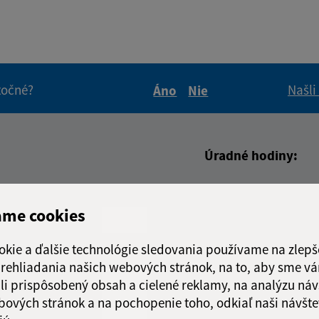
itočné?
Našli
Áno
Nie
Boli tieto informácie pre 
Boli tieto informáci
Úradné hodiny:
Deň
Čas doo
adresa (povinné)
Pondelok:
07:30 - 1
ame cookies
Utorok:
07:30 - 1
Streda:
07:30 - 1
okie a ďalšie technológie sledovania používame na zlepš
Štvrtok:
07:30 - 1
 prehliadania našich webových stránok, na to, aby sme v
Piatok:
07:30 - 1
li prispôsobený obsah a cielené reklamy, na analýzu náv
bových stránok a na pochopenie toho, odkiaľ naši návšte
Obedňajšia prestáv