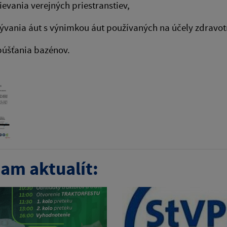
ievania verejných priestranstiev,
vania áut s výnimkou áut používaných na účely zdravot
púšťania bazénov.
am aktualít: