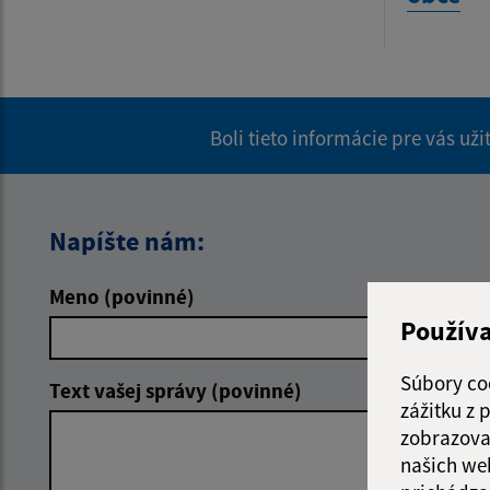
Boli tieto informácie pre vás už
Napíšte nám:
Meno (povinné)
E-mailová 
Použív
Súbory co
Text vašej správy (povinné)
zážitku z
zobrazova
našich we