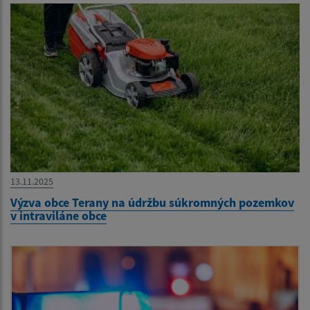
13.11.2025
Výzva obce Terany na údržbu súkromných pozemkov
v intraviláne obce