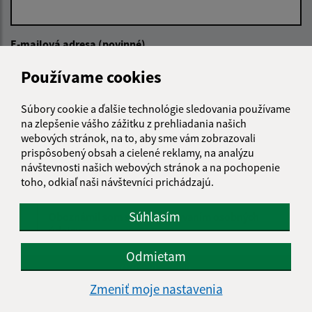
E-mailová adresa (povinné)
Používame cookies
Text vašej správy (povinné)
Súbory cookie a ďalšie technológie sledovania používame
na zlepšenie vášho zážitku z prehliadania našich
webových stránok, na to, aby sme vám zobrazovali
prispôsobený obsah a cielené reklamy, na analýzu
návštevnosti našich webových stránok a na pochopenie
toho, odkiaľ naši návštevníci prichádzajú.
Súhlasím
Oboznámil som sa so
spracúvaním osobných
údajov
Odmietam
Google reCaptcha Response
Odoslať správu
Zmeniť moje nastavenia