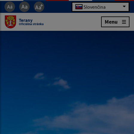
Slovenčina
Terany
Menu
Oficiálna stránka