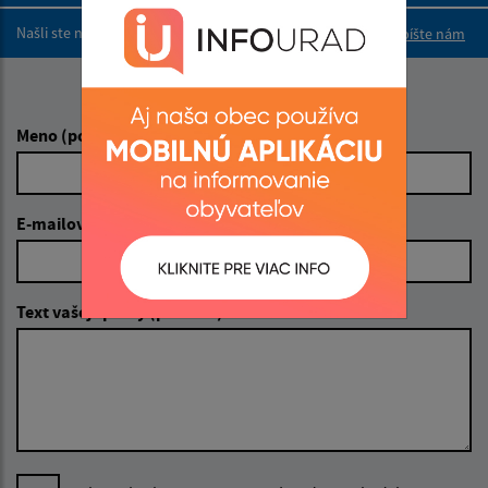
Našli ste na stránke chybu?
Napíšte nám
Napíšte nám:
Meno (povinné)
E-mailová adresa (povinné)
Text vašej správy (povinné)