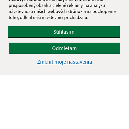
prispôsobený obsah a cielené reklamy, na analýzu
návštevnosti našich webových stránok a na pochopenie
toho, odkiaľ naši návštevníci prichádzajú.
Súhlasím
Informácie o stránke:
Vyhlásenie o prístupnosti
Odmietam
Autorské práva
Ochrana osobných údajov
Zmeniť moje nastavenia
Navigácia:
Vytlačiť aktuálnu stránku
Mapa stránok
Cookies
Rýchle odkazy:
Naša obec
História