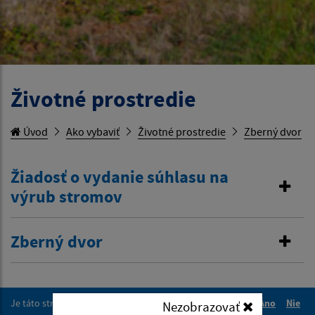
Životné prostredie
Úvod
Ako vybaviť
Životné prostredie
Zberný dvor
Žiadosť o vydanie súhlasu na
výrub stromov
Zberný dvor
Je táto stránka užitočná?
Áno
Nie
Nezobrazovať
Boli tieto 
Boli 