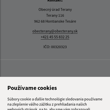
Obecný úrad Terany
Terany 116
962 68 Hontianske Tesáre
obecterany@obecterany.sk
+421 45 55 832 25
IČO: 00320323
Používame cookies
Súbory cookie a ďalšie technológie sledovania používame
na zlepšenie vášho zážitku z prehliadania našich
webových stránok, na to, aby sme vám zobrazovali