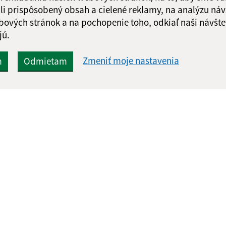
li prispôsobený obsah a cielené reklamy, na analýzu náv
bových stránok a na pochopenie toho, odkiaľ naši návšte
jú.
Zmeniť moje nastavenia
m
Odmietam
Rýchle odkazy:
Aktualiz
nku
Naša obec
06.08.2026 
História
RSS
Fotogaléria
Kontakty
webex.digital, s.r.o.
domény
registrácia domény
spoloč
Technický prevádzkovateľ: