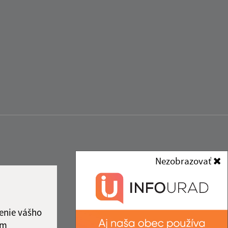
Nezobrazovať
enie vášho
ám