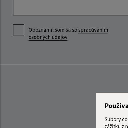
Oboznámil som sa so
spracúvaním
osobných údajov
Použív
Súbory co
zážitku z