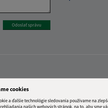
Google reCaptcha Response
Odoslať správu
ame cookies
okie a ďalšie technológie sledovania používame na zlepš
 prehliadania našich webových stránok, na to, aby sme v