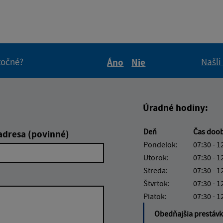
itočné?
Našli
Áno
Nie
Boli tieto informácie pre 
Boli tieto informáci
Úradné hodiny:
Deň
Čas doo
adresa (povinné)
Pondelok:
07:30 - 1
Utorok:
07:30 - 1
Streda:
07:30 - 1
Štvrtok:
07:30 - 1
Piatok:
07:30 - 1
Obedňajšia prestáv