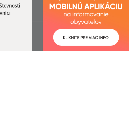
števnosti
vníci
ované:
Správca obsahu:
11:07 hod.
Správca obsahu je Obec Terany.
Vytvorené v súlade s
Jednotným
dizajn manuálom elektronických
služieb.
nosť webex.digital, s.r.o.