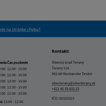
 ste na stránke chybu?
vás užitočné?
e pre vás užitočné?
Kontakt:
Obecný úrad Terany
beda
Čas poobede
Terany 116
2:00
12:30 - 15:00
962 68 Hontianske Tesáre
2:00
12:30 - 15:00
2:00
12:30 - 15:00
obecterany@obecterany.sk
2:00
12:30 - 15:00
+421 45 55 832 25
2:00
12:30 - 15:00
IČO: 00320323
ka:
12:00 - 12:30