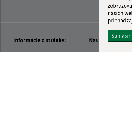
zobrazova
našich we
prichádza
Súhlasí
Informácie o stránke:
Navigácia:
Vyhlásenie o prístupnosti
Vytlačiť aktuálnu strá
Autorské práva
Mapa stránok
Ochrana osobných údajov
Cookies
web portál
webhosting