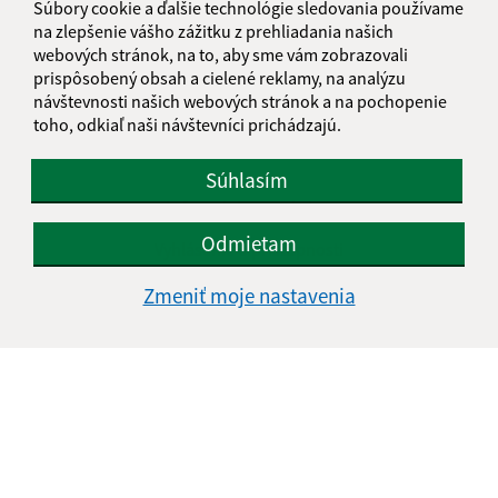
Súbory cookie a ďalšie technológie sledovania používame
na zlepšenie vášho zážitku z prehliadania našich
webových stránok, na to, aby sme vám zobrazovali
prispôsobený obsah a cielené reklamy, na analýzu
návštevnosti našich webových stránok a na pochopenie
toho, odkiaľ naši návštevníci prichádzajú.
Súhlasím
Informácie o stránke:
Odmietam
Vyhlásenie o prístupnosti
Autorské práva
Zmeniť moje nastavenia
Ochrana osobných údajov
Navigácia:
Vytlačiť aktuálnu stránku
Mapa stránok
Cookies
Rýchle odkazy: