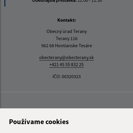
Obedňajšia prestávka:
12:00 - 12:30
Kontakt:
Obecný úrad Terany
Terany 116
962 68 Hontianske Tesáre
obecterany@obecterany.sk
+421 45 55 832 25
IČO: 00320323
Používame cookies