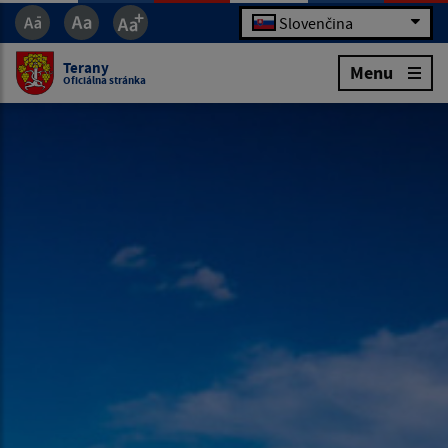
Slovenčina
Terany
Menu
Oficiálna stránka