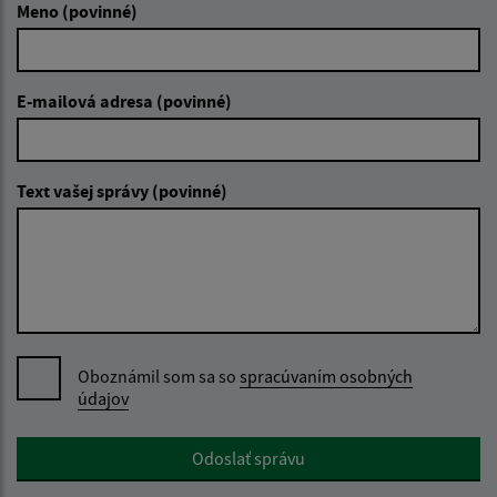
Meno (povinné)
E-mailová adresa (povinné)
Text vašej správy (povinné)
Oboznámil som sa so
spracúvaním osobných
údajov
Google reCaptcha Response
Odoslať správu