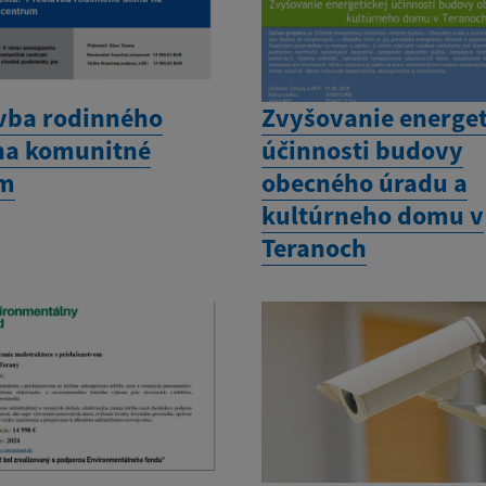
vba rodinného
Zvyšovanie energet
a komunitné
účinnosti budovy
um
obecného úradu a
kultúrneho domu v
Teranoch