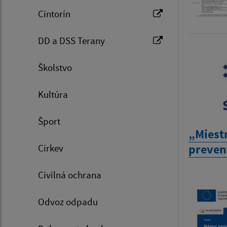
Cintorín
DD a DSS Terany
Školstvo
Kultúra
Šport
„Miest
preven
Cirkev
Civilná ochrana
Odvoz odpadu