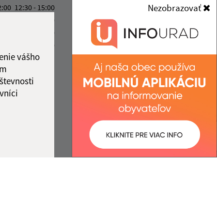
962 68 Hontianske Tesáre
Nezobrazovať
2:00
12:30 - 15:00
2:00
12:30 - 15:00
obecterany@obecterany.sk
2:00
12:30 - 15:00
+421 45 55 832 25
2:00
12:30 - 15:00
IČO: 00320323
enie vášho
ka:
12:00 - 12:30
ám
števnosti
vníci