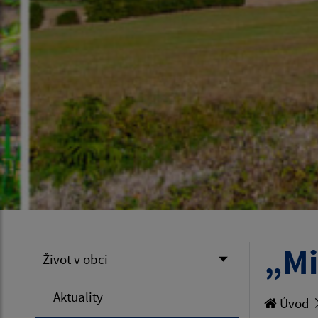
„Mi
Život v obci
Aktuality
Úvod