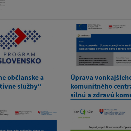
ne občianske a
Úprava vonkajšieho
tívne služby“
komunitného centr
silnú a zdravú kom