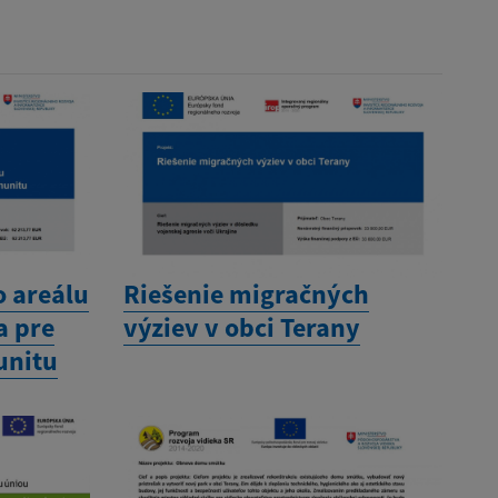
 areálu
Riešenie migračných
a pre
výziev v obci Terany
unitu