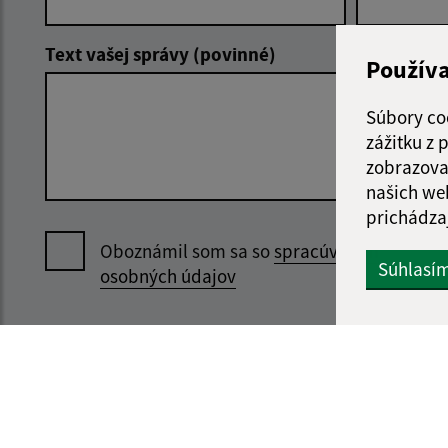
Text vašej správy (povinné)
Použív
Súbory co
zážitku z
zobrazova
našich we
prichádza
Oboznámil som sa so
spracúvaním
Súhlasí
osobných údajov