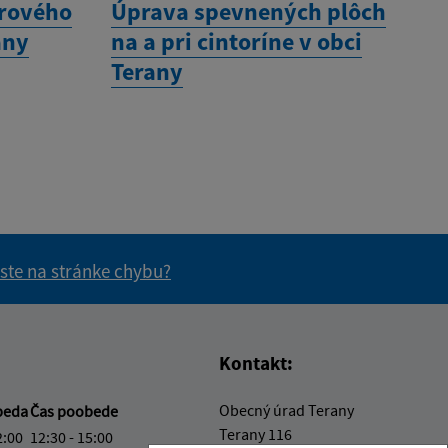
rového
Úprava spevnených plôch
any
na a pri cintoríne v obci
Terany
 ste na stránke chybu?
vás užitočné?
e pre vás užitočné?
Kontakt:
Obecný úrad Terany
beda
Čas poobede
Terany 116
2:00
12:30 - 15:00