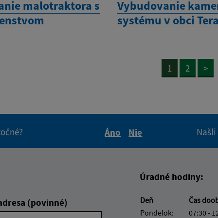
anie malotraktora s
Vybudovanie kame
šenstvom
systému v obci Ter
1
2
>
itočné?
Našli
Áno
Nie
Boli tieto informácie pre 
Boli tieto informáci
Úradné hodiny:
Deň
Čas doo
adresa (povinné)
Pondelok:
07:30 - 1