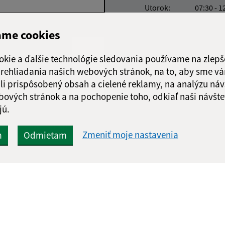
Utorok:
07:30 - 1
Streda:
07:30 - 1
ame cookies
Štvrtok:
07:30 - 1
Piatok:
07:30 - 1
okie a ďalšie technológie sledovania používame na zlepš
Obedňajšia prestáv
 prehliadania našich webových stránok, na to, aby sme v
li prispôsobený obsah a cielené reklamy, na analýzu náv
bových stránok a na pochopenie toho, odkiaľ naši návšte
jú.
Google reCaptcha Response
Odoslať správu
Zmeniť moje nastavenia
m
Odmietam