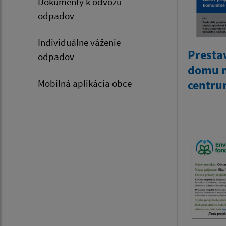
Dokumenty k odvozu
odpadov
Individuálne váženie
Presta
odpadov
domu n
centr
Mobilná aplikácia obce