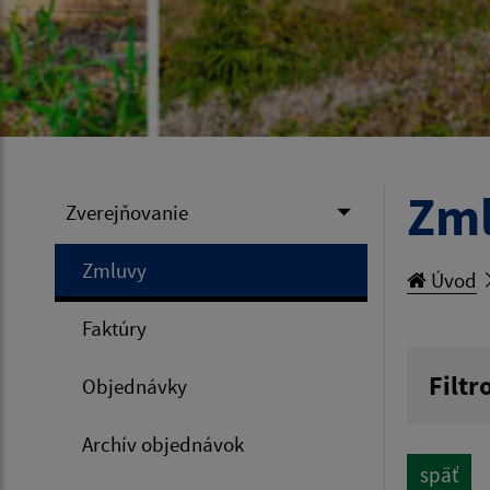
Zm
Zverejňovanie
Zmluvy
Úvod
Faktúry
Filtr
Objednávky
Hľadan
Archív objednávok
späť