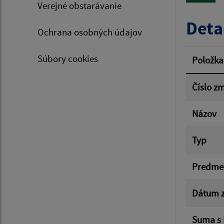
Verejné obstarávanie
Typ dá
Deta
Ochrana osobných údajov
Suma 
Súbory cookies
Položka
Číslo z
Filtr
Názov
Typ
Predme
Dátum z
Suma s