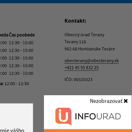
vás užitočné?
e pre vás užitočné?
Kontakt:
Obecný úrad Terany
beda
Čas poobede
Terany 116
2:00
12:30 - 15:00
962 68 Hontianske Tesáre
2:00
12:30 - 15:00
2:00
12:30 - 15:00
obecterany@obecterany.sk
2:00
12:30 - 15:00
+421 45 55 832 25
2:00
12:30 - 15:00
IČO: 00320323
ka:
12:00 - 12:30
Nezobrazovať
enie vášho