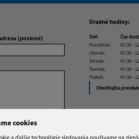
Boli tieto informácie pre 
Boli tieto informáci
Úradné hodiny:
Deň
Čas doo
adresa (povinné)
Pondelok:
07:30 - 1
Utorok:
07:30 - 1
Streda:
07:30 - 1
Štvrtok:
07:30 - 1
Piatok:
07:30 - 1
Obedňajšia prestáv
ame cookies
Google reCaptcha Response
Odoslať správu
okie a ďalšie technológie sledovania používame na zlepš