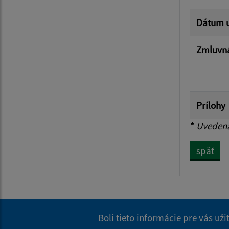
Dátum u
Zmluvná
Prílohy
*
Uvedená 
späť
Boli tieto informácie pre vás už