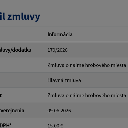
tumu:
Dátum od:
il zmluvy
od:
Suma do:
Informácia
mluvy/dodatku
179/2026
ovať
Zmluva o nájme hrobového miesta
Hlavná zmluva
t
Zmluva o nájme hrobového miesta
verejnenia
09.06.2026
 DPH*
15.00 €