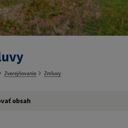
luvy
Zverejňovanie
Zmluvy
ovať obsah
ý výraz: