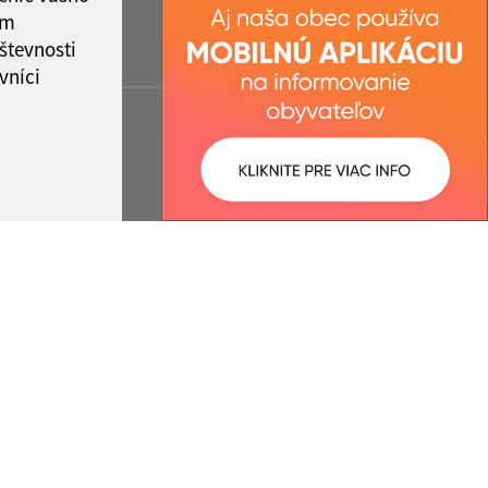
ám
števnosti
vníci
ované:
Správca obsahu: