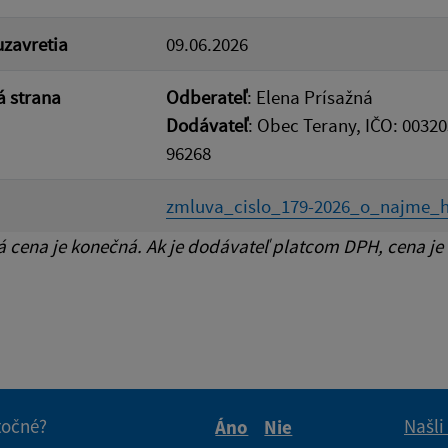
zavretia
09.06.2026
 strana
Odberateľ
: Elena Prísažná
Dodávateľ
: Obec Terany, IČO: 00320
96268
zmluva_cislo_179-2026_o_najme_h
cena je konečná. Ak je dodávateľ platcom DPH, cena je
itočné?
Našli
Áno
Nie