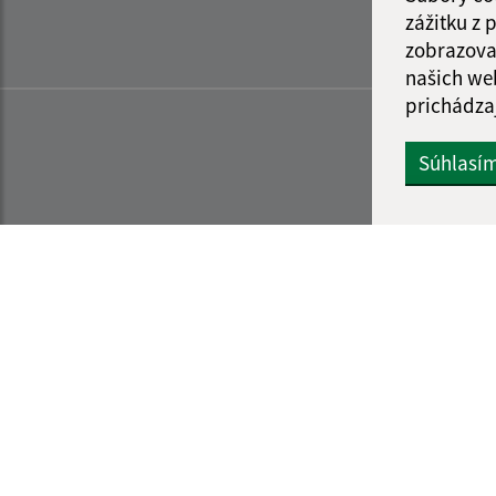
zážitku z
zobrazova
našich we
prichádza
Súhlasí
Informácie o stránke:
Navigácia: