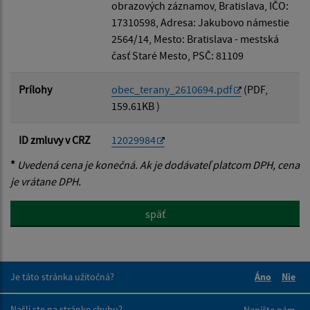
obrazových záznamov, Bratislava, IČO:
17310598, Adresa: Jakubovo námestie
2564/14, Mesto: Bratislava - mestská
časť Staré Mesto, PSČ: 81109
Prílohy
obec_terany_2610694.pdf
(PDF,
159.61KB )
ID zmluvy v CRZ
12029984
*
Uvedená cena je konečná. Ak je dodávateľ platcom DPH, cena
je vrátane DPH.
späť
Je táto stránka užitočná?
Áno
Nie
Boli tieto 
Boli 
Našli ste na stránke chybu?
Napíšte nám