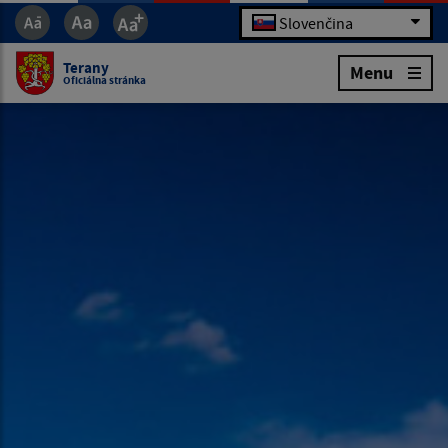
Slovenčina
Terany
Menu
Oficiálna stránka