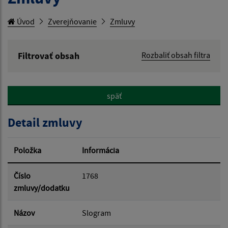
Úvod
Zverejňovanie
Zmluvy
Filtrovať obsah
Rozbaliť obsah filtra
Hľadaný výraz:
späť
Hľadať v:
Detail zmluvy
Typ dátumu:
Položka
Informácia
Dátum od:
Číslo
1768
zmluvy/dodatku
Dátum do:
Názov
Slogram