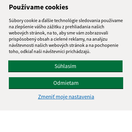
Obecný úrad Terany
Používame cookies
Terany 116
962 68 Hontianske Tesáre
Súbory cookie a ďalšie technológie sledovania používame
na zlepšenie vášho zážitku z prehliadania našich
obecterany@obecterany.sk
webových stránok, na to, aby sme vám zobrazovali
+421 45 55 832 25
prispôsobený obsah a cielené reklamy, na analýzu
návštevnosti našich webových stránok a na pochopenie
IČO: 00320323
toho, odkiaľ naši návštevníci prichádzajú.
Súhlasím
Odmietam
Zmeniť moje nastavenia