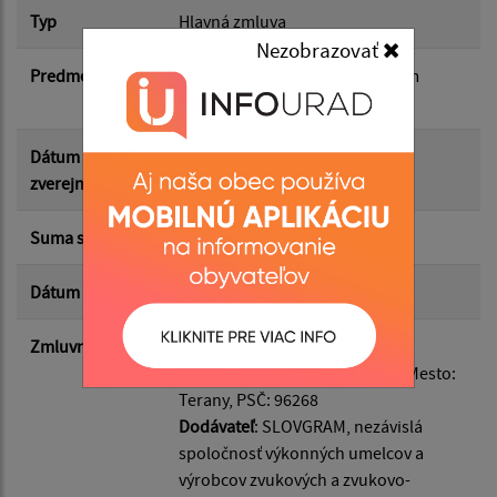
Typ
Hlavná zmluva
Suma od:
Nezobrazovať
Predmet
Verejný prenos prostredníctvom
technického zariadenia
Suma do:
Dátum
24.02.2026
zverejnenia
Typ:
Suma s DPH*
0.00 €
Dátum uzavretia
24.02.2026
Filtrovať
Reset
Zmluvná strana
Odberateľ
: Obec Terany, IČO:
00320323, Adresa: Terany 116, Mesto:
Terany, PSČ: 96268
Dodávateľ
: SLOVGRAM, nezávislá
spoločnosť výkonných umelcov a
výrobcov zvukových a zvukovo-