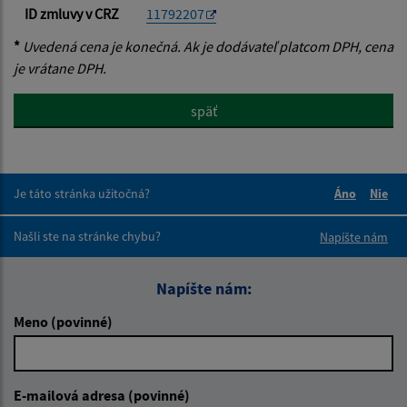
ID zmluvy v CRZ
11792207
*
Uvedená cena je konečná. Ak je dodávateľ platcom DPH, cena
je vrátane DPH.
späť
Je táto stránka užitočná?
Áno
Nie
Boli tieto 
Boli 
Našli ste na stránke chybu?
Napíšte nám
Napíšte nám:
Meno (povinné)
E-mailová adresa (povinné)