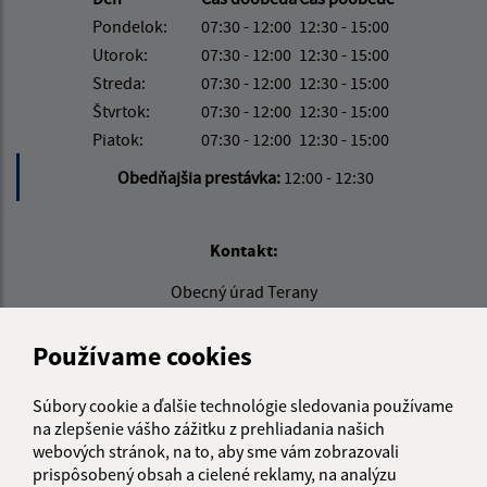
Pondelok:
07:30 - 12:00
12:30 - 15:00
Utorok:
07:30 - 12:00
12:30 - 15:00
Streda:
07:30 - 12:00
12:30 - 15:00
Štvrtok:
07:30 - 12:00
12:30 - 15:00
Piatok:
07:30 - 12:00
12:30 - 15:00
Obedňajšia prestávka:
12:00 - 12:30
Kontakt:
Obecný úrad Terany
Terany 116
962 68 Hontianske Tesáre
Používame cookies
obecterany@obecterany.sk
Súbory cookie a ďalšie technológie sledovania používame
+421 45 55 832 25
na zlepšenie vášho zážitku z prehliadania našich
webových stránok, na to, aby sme vám zobrazovali
IČO: 00320323
prispôsobený obsah a cielené reklamy, na analýzu