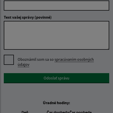
Text vašej správy (povinné)
Oboznámil som sa so
spracúvaním osobných
údajov
Google reCaptcha Response
Odoslať správu
Úradné hodiny:
Deň
Čas doobeda
Čas poobede