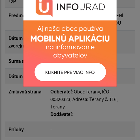
Predmet
Dodatok č. 5 K ZMLUVE O ZRIADENÍ
Suma do:
SPOLOČNÉHO OBECNÉHO ÚRADU
Dátum
22.12.2025
Typ:
zverejnenia
Suma s DPH*
0.00 €
Filtrovať
Reset
Dátum uzavretia
22.12.2025
Zmluvná strana
Odberateľ
: Obec Terany, IČO:
00320323, Adresa: Terany č. 116,
Terany,
Dodávateľ
:
Prílohy
-