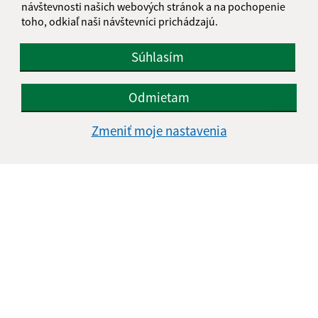
návštevnosti našich webových stránok a na pochopenie
toho, odkiaľ naši návštevníci prichádzajú.
Súhlasím
Odmietam
Zmeniť moje nastavenia
Informácie o stránke:
Vyhlásenie o prístupnosti
Autorské práva
Ochrana osobných údajov