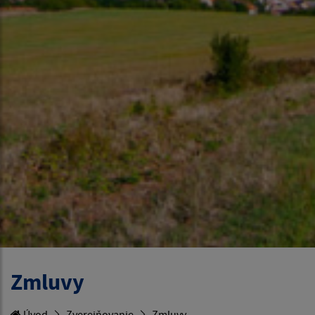
Zmluvy
Úvod
Zverejňovanie
Zmluvy