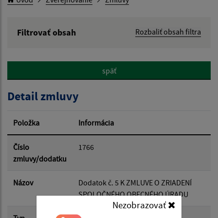
Filtrovať obsah
Rozbaliť obsah filtra
Hľadaný výraz:
späť
Hľadať v:
Detail zmluvy
Typ dátumu:
Položka
Informácia
Dátum od:
Číslo
1766
zmluvy/dodatku
Dátum do:
Názov
Dodatok č. 5 K ZMLUVE O ZRIADENÍ
SPOLOČNÉHO OBECNÉHO ÚRADU
Nezobrazovať
Suma od:
Typ
Hlavná zmluva