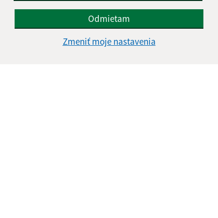
Odmietam
Zmeniť moje nastavenia
Informácie o stránke:
Vyhlásenie o prístupnosti
Autorské práva
Ochrana osobných údajov
Navigácia:
Vytlačiť aktuálnu stránku
Mapa stránok
Cookies