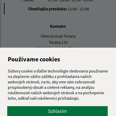
Obedňajšia prestávka:
12:00 - 12:30
Kontakt:
Obecný úrad Terany
Terany 116
962 68 Hontianske Tesáre
Používame cookies
obecterany@obecterany.sk
+421 45 55 832 25
Súbory cookie a ďalšie technológie sledovania používame
IČO: 00320323
na zlepšenie vášho zážitku z prehliadania našich
webových stránok, na to, aby sme vám zobrazovali
prispôsobený obsah a cielené reklamy, na analýzu
návštevnosti našich webových stránok a na pochopenie
toho, odkiaľ naši návštevníci prichádzajú.
Súhlasím