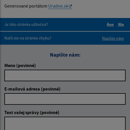
Generované portálom
Uradne.sk
Je táto stránka užitočná?
Áno
Nie
Boli tieto 
Boli 
Našli ste na stránke chybu?
Napíšte nám
Napíšte nám:
Meno (povinné)
E-mailová adresa (povinné)
Text vašej správy (povinné)