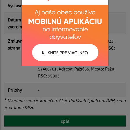
Vystavená
13.04.2026
Suma do:
Dátum
13.04.2026
zverejnenia
Filtrovať
Reset
Zmluvná
Odberateľ
: Obec Terany, IČO: 00320323,
strana
Adresa: Terany 116, Mesto: Terany, PSČ:
96268
Dodávateľ
: FATIMA 55 s. r. o., IČO:
57480761, Adresa: Pažiť 55, Mesto: Pažiť,
PSČ: 95803
Prílohy
-
*
Uvedená cena je konečná. Ak je dodávateľ platcom DPH, cena
je vrátane DPH.
späť