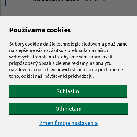
Kontakt:
Používame cookies
Obecný úrad Terany
Terany 116
Súbory cookie a ďalšie technológie sledovania používame
962 68 Hontianske Tesáre
na zlepšenie vášho zážitku z prehliadania našich
webových stránok, na to, aby sme vám zobrazovali
obecterany@obecterany.sk
prispôsobený obsah a cielené reklamy, na analýzu
+421 45 55 832 25
návštevnosti našich webových stránok a na pochopenie
toho, odkiaľ naši návštevníci prichádzajú.
IČO: 00320323
Súhlasím
Odmietam
Zmeniť moje nastavenia