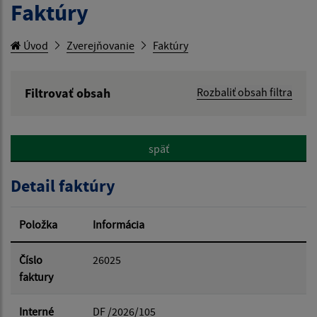
Faktúry
Úvod
Zverejňovanie
Faktúry
Filtrovať obsah
Rozbaliť obsah filtra
Hľadaný výraz:
späť
Hľadať v:
Detail faktúry
Typ dátumu:
Položka
Informácia
Dátum od:
Číslo
26025
faktury
Dátum do:
Interné
DF /2026/105