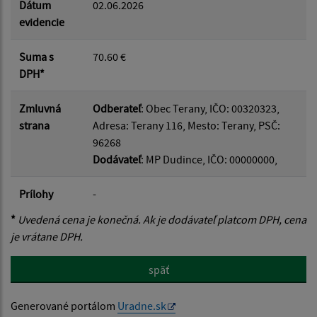
Dátum
02.06.2026
evidencie
Suma s
70.60 €
DPH*
Zmluvná
Odberateľ
: Obec Terany, IČO: 00320323,
strana
Adresa: Terany 116, Mesto: Terany, PSČ:
96268
Dodávateľ
: MP Dudince, IČO: 00000000,
Prílohy
-
*
Uvedená cena je konečná. Ak je dodávateľ platcom DPH, cena
je vrátane DPH.
späť
Generované portálom
Uradne.sk