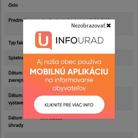
číslo
Suma od:
Predmet
zhodnotenie biolog. rozložiteľného
Nezobrazovať
odpadu
Suma do:
Typ faktúry
dodávateľská
Splatnosť
15.06.2026
Filtrovať
Reset
Dátum
08.07.2026
zverejnenia
Dátum
01.06.2026
vystavenia
Dátum
10.06.2026
úhrady