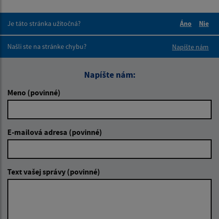
Je táto stránka užitočná?
Áno
Nie
Boli tieto 
Boli 
Našli ste na stránke chybu?
Napíšte nám
Napíšte nám:
Meno (povinné)
E-mailová adresa (povinné)
Text vašej správy (povinné)