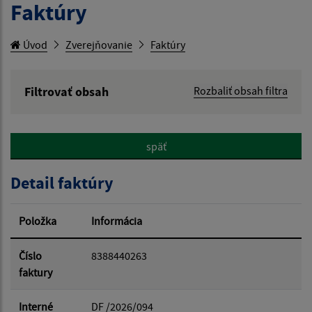
Faktúry
Úvod
Zverejňovanie
Faktúry
Filtrovať obsah
Rozbaliť obsah filtra
Hľadaný výraz:
späť
Hľadať v:
Detail faktúry
Typ dátumu:
Položka
Informácia
Dátum od:
Číslo
8388440263
faktury
Dátum do:
Interné
DF /2026/094