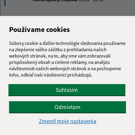
Kontakt:
Používame cookies
Obecný úrad Terany
Terany 116
Súbory cookie a ďalšie technológie sledovania používame
962 68 Hontianske Tesáre
na zlepšenie vášho zážitku z prehliadania našich
webových stránok, na to, aby sme vám zobrazovali
obecterany@obecterany.sk
prispôsobený obsah a cielené reklamy, na analýzu
+421 45 55 832 25
návštevnosti našich webových stránok a na pochopenie
toho, odkiaľ naši návštevníci prichádzajú.
IČO: 00320323
Súhlasím
Odmietam
Zmeniť moje nastavenia