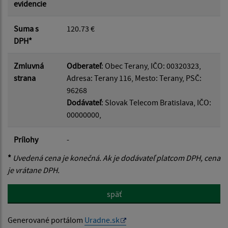
evidencie
Suma s
120.73 €
DPH*
Zmluvná
Odberateľ
: Obec Terany, IČO: 00320323,
strana
Adresa: Terany 116, Mesto: Terany, PSČ:
96268
Dodávateľ
: Slovak Telecom Bratislava, IČO:
00000000,
Prílohy
-
*
Uvedená cena je konečná. Ak je dodávateľ platcom DPH, cena
je vrátane DPH.
späť
Generované portálom
Uradne.sk