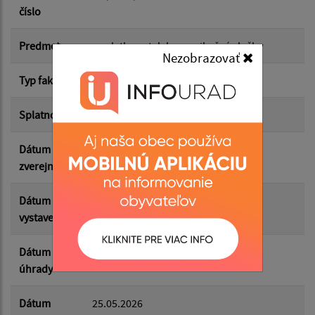
číslo
Suma od:
Predmet
poplatky za telekomunikačné služby
Nezobrazovať
Typ faktúry
dodávateľská
Suma do:
Splatnosť
08.06.2026
Dátum
04.06.2026
Filtrovať
Reset
zverejnenia
Dátum
22.05.2026
vystavenia
Dátum
29.05.2026
úhrady
Dátum
25.05.2026