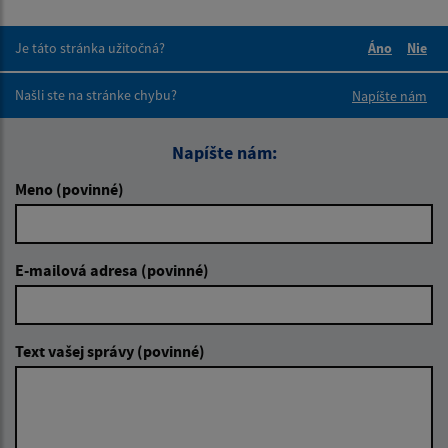
Je táto stránka užitočná?
Áno
Nie
Boli tieto 
Boli 
Našli ste na stránke chybu?
Napíšte nám
Napíšte nám:
Meno (povinné)
E-mailová adresa (povinné)
Text vašej správy (povinné)