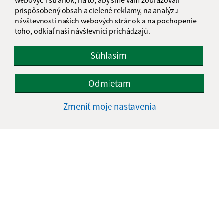
IČO: 00320323
prispôsobený obsah a cielené reklamy, na analýzu
návštevnosti našich webových stránok a na pochopenie
toho, odkiaľ naši návštevníci prichádzajú.
Súhlasím
Odmietam
Zmeniť moje nastavenia
Informácie o stránke:
Vyhlásenie o prístupnosti