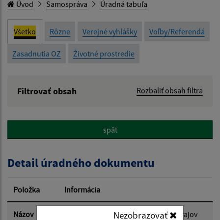
Úvod
Samospráva
Úradná tabuľa
Všetko
Rôzne
Verejné vyhlášky
Voľby/Referendá
Zasadnutia OZ
Životné prostredie
Filtrovať obsah
Rozbaliť obsah filtra
Názov:
späť
Popis:
Detail úradného dokumentu
Dátum zverejnenia od:
Položka
Informácia
Dátum zverejnenia do:
Nezobrazovať
Názov
Voľby do orgánov samosprávnych krajov