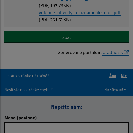
(PDF, 192.73KB )
volebne_obvody_a_oznamenie_obci.pdf
(PDF, 264.51KB )
späť
Generované portálom
Uradne.sk
Je táto stránka užitočná?
Áno
Nie
Boli tieto 
Boli 
Našli ste na stránke chybu?
Napíšte nám
Napíšte nám:
Meno (povinné)