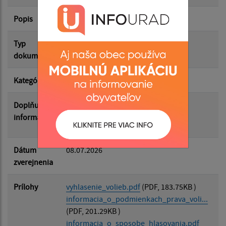
Popis
Vyhlásenie volieb
Filtrovať
Reset
Typ
Voľby/Referendá
dokumentu
Kategória
Komunálne a VÚC voľby
Doplňujúce
Vyhlásenie volieb do orgánov
informácie
samosprávnych krajov
Dátum
08.07.2026
zverejnenia
Prílohy
vyhlasenie_volieb.pdf
(PDF, 183.75KB )
informacia_o_podmienkach_prava_voli...
(PDF, 201.29KB )
informacia_o_sposobe_hlasovania.pdf