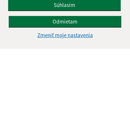
Súhlasím
Odmietam
Zmeniť moje nastavenia
Informácie o stránke:
Vyhlásenie o prístupnosti
Autorské práva
Ochrana osobných údajov
Navigácia:
Vytlačiť aktuálnu stránku