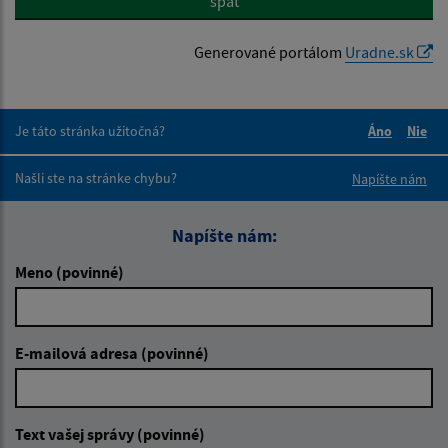
späť
Generované portálom
Uradne.sk
Je táto stránka užitočná?
Áno
Nie
Boli tieto 
Boli 
Našli ste na stránke chybu?
Napíšte nám
Napíšte nám:
Meno (povinné)
E-mailová adresa (povinné)
Text vašej správy (povinné)