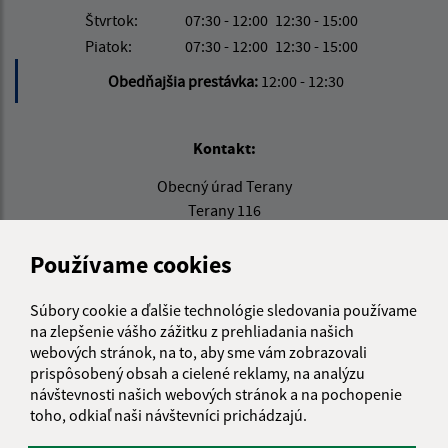
Štvrtok:
07:30 - 12:00
12:30 - 15:00
Piatok:
07:30 - 12:00
12:30 - 15:00
Obedňajšia prestávka:
12:00 - 12:30
Kontakt:
Obecný úrad Terany
Terany 116
962 68 Hontianske Tesáre
Používame cookies
obecterany@obecterany.sk
+421 45 55 832 25
Súbory cookie a ďalšie technológie sledovania používame
na zlepšenie vášho zážitku z prehliadania našich
IČO: 00320323
webových stránok, na to, aby sme vám zobrazovali
prispôsobený obsah a cielené reklamy, na analýzu
návštevnosti našich webových stránok a na pochopenie
toho, odkiaľ naši návštevníci prichádzajú.