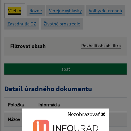
Všetko
Rôzne
Verejné vyhlášky
Voľby/Referendá
Zasadnutia OZ
Životné prostredie
Filtrovať obsah
Rozbaliť obsah filtra
Názov:
späť
Popis:
Detail úradného dokumentu
Dátum zverejnenia od:
Položka
Informácia
Dátum zverejnenia do:
Nezobrazovať
Názov
Referendum