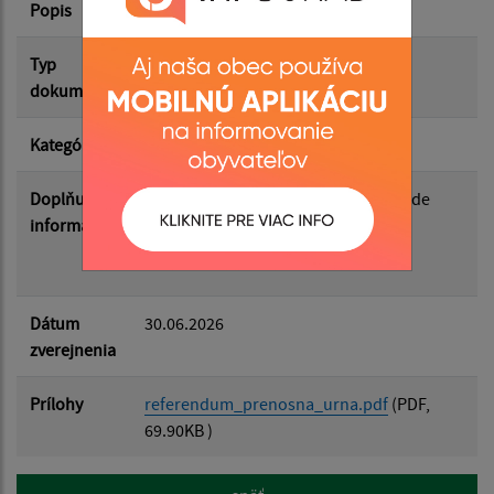
Popis
Prenosná urna
Filtrovať
Reset
Typ
Voľby/Referendá
dokumentu
Kategória
Referendum
Doplňujúce
Referendum, prenosnú urnu v prípade
informácie
potreby nahásiť na telefonnom čísle
0903155167.
Dátum
30.06.2026
zverejnenia
Prílohy
referendum_prenosna_urna.pdf
(PDF,
69.90KB )