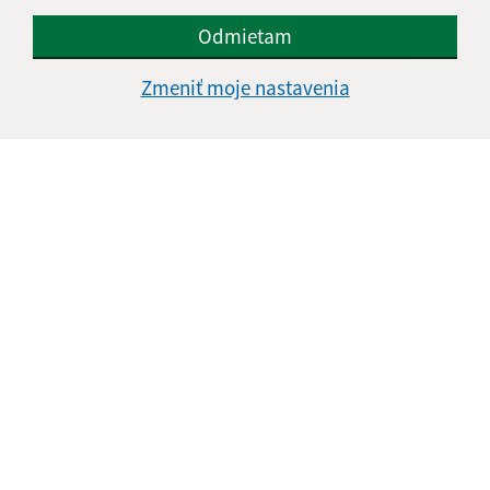
Odmietam
Zmeniť moje nastavenia
Informácie o stránke:
Vyhlásenie o prístupnosti
Autorské práva
Ochrana osobných údajov
Navigácia:
Vytlačiť aktuálnu stránku
Mapa stránok
Cookies