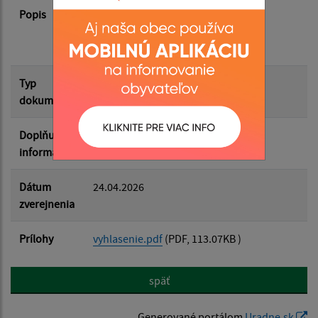
Popis
Filtrovať
Vyhlásenie času zvýšeného
Reset
nebezpečenstva vzniku požiaru dňa
24.04.2026
Typ
Rôzne
dokumentu
Doplňujúce
informácie
Dátum
24.04.2026
zverejnenia
Prílohy
vyhlasenie.pdf
(PDF, 113.07KB )
späť
Generované portálom
Uradne.sk