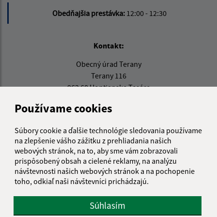
Obedňajšia prestávka:
12:00 - 12:30
Kontakt:
Obecný úrad Terany
Terany 116
962 68 Hontianske Tesáre
Používame cookies
obecterany@obecterany.sk
+421 45 55 832 25
Súbory cookie a ďalšie technológie sledovania používame
IČO: 00320323
na zlepšenie vášho zážitku z prehliadania našich
webových stránok, na to, aby sme vám zobrazovali
prispôsobený obsah a cielené reklamy, na analýzu
návštevnosti našich webových stránok a na pochopenie
toho, odkiaľ naši návštevníci prichádzajú.
Súhlasím