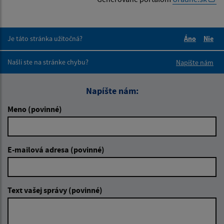
Je táto stránka užitočná?
Áno
Nie
Boli tieto 
Boli 
Našli ste na stránke chybu?
Napíšte nám
Napíšte nám:
Meno (povinné)
E-mailová adresa (povinné)
Text vašej správy (povinné)