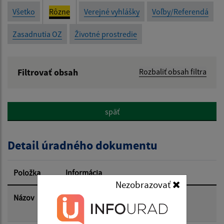
Všetko
Rôzne
Verejné vyhlášky
Voľby/Referendá
Zasadnutia OZ
Životné prostredie
Filtrovať obsah
Rozbaliť obsah filtra
Názov:
späť
Popis:
Detail úradného dokumentu
Dátum zverejnenia od:
Položka
Informácia
Nezobrazovať
Dátum zverejnenia do:
Názov
Vyhlásenie času zvýšeného
nebezpečenstva vzniku požiaru